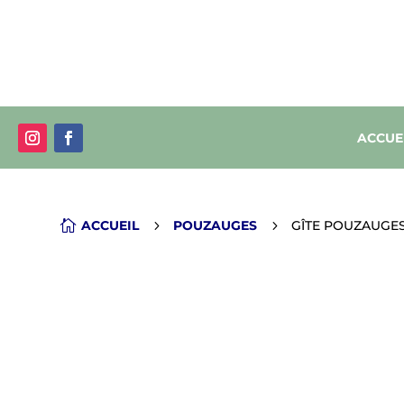
ACCUE

ACCUEIL
5
POUZAUGES
5
GÎTE POUZAUGE