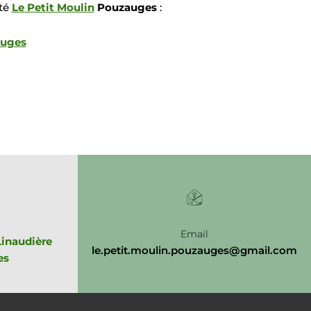
été
Le Petit Moulin
Pouzauges
:
auges
Email
Linaudière
le.petit.moulin.pouzauges@gmail.com
es